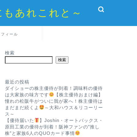
にもあれこれと～
ロフィール
検索
検索
最近の投稿
ダイショーの株主優待が到着！調味料の優待
は大家族の味方です
【株主優待おまけ編】
憧れの松阪牛がついに我が家へ！株主優待は
まだまだ続くよ
～大和ハウス＆リコーリー
ス～
【優待届いた
】Joshin・オートバックス・
原田工業の優待が到着！阪神ファンの”推し
株”と家族6人のQUOカード事情