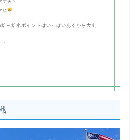
大丈夫？
かた
補給～給水ポイントはいっぱいあるから大丈
・・
戦