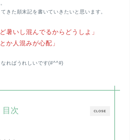
す。
ってきた顛末記を書いていきたいと思います。
ど暑いし混んでるからどうしよ」
とか人混みが心配」
ればうれしいです(#^^#)
目次
CLOSE