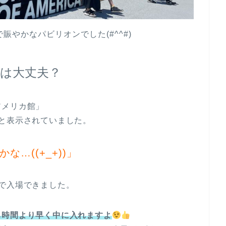
かなパビリオンでした(#^^#)
は大丈夫？
アメリカ館」
と表示されていました。
…((+_+))」
で入場できました。
ち時間より早く中に入れますよ