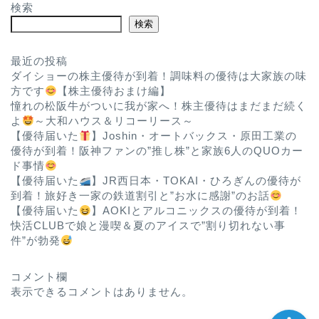
検索
検索
最近の投稿
ダイショーの株主優待が到着！調味料の優待は大家族の味
方です
【株主優待おまけ編】
憧れの松阪牛がついに我が家へ！株主優待はまだまだ続く
よ
～大和ハウス＆リコーリース～
【優待届いた
】Joshin・オートバックス・原田工業の
優待が到着！阪神ファンの”推し株”と家族6人のQUOカー
ド事情
ホーム
【優待届いた
】JR西日本・TOKAI・ひろぎんの優待が
到着！旅好き一家の鉄道割引と”お水に感謝”のお話
【優待届いた
】AOKIとアルコニックスの優待が到着！
お問い合わせ
快活CLUBで娘と漫喫＆夏のアイスで”割り切れない事
件”が勃発
プロフィール
コメント欄
表示できるコメントはありません。