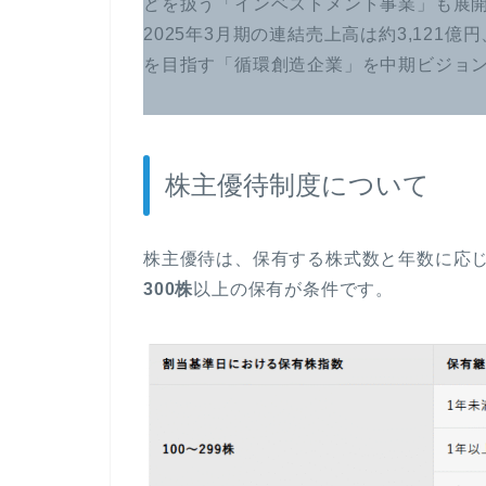
どを扱う「インベストメント事業」も展
2025年3月期の連結売上高は約3,121
を目指す「循環創造企業」を中期ビジョ
株主優待制度について
株主優待は、保有する株式数と年数に応
300株
以上の保有が条件です。