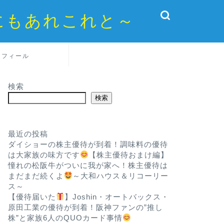
にもあれこれと～
ロフィール
検索
検索
最近の投稿
ダイショーの株主優待が到着！調味料の優待
は大家族の味方です
【株主優待おまけ編】
憧れの松阪牛がついに我が家へ！株主優待は
まだまだ続くよ
～大和ハウス＆リコーリー
ス～
【優待届いた
】Joshin・オートバックス・
原田工業の優待が到着！阪神ファンの”推し
株”と家族6人のQUOカード事情