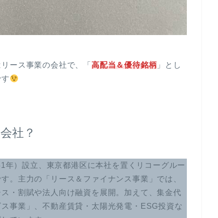
はリース事業の会社で、「
高配当＆優待銘柄
」とし
です
会社？
和51年）設立、東京都港区に本社を置くリコーグルー
です。主力の「リース＆ファイナンス事業」では、
ース・割賦や法人向け融資を展開。加えて、集金代
ス事業」、不動産賃貸・太陽光発電・ESG投資な