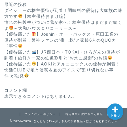
最近の投稿
ダイショーの株主優待が到着！調味料の優待は大家族の味
方です
【株主優待おまけ編】
憧れの松阪牛がついに我が家へ！株主優待はまだまだ続く
よ
～大和ハウス＆リコーリース～
【優待届いた
】Joshin・オートバックス・原田工業の
優待が到着！阪神ファンの”推し株”と家族6人のQUOカー
ド事情
ホーム
【優待届いた
】JR西日本・TOKAI・ひろぎんの優待が
到着！旅好き一家の鉄道割引と”お水に感謝”のお話
【優待届いた
】AOKIとアルコニックスの優待が到着！
お問い合わせ
快活CLUBで娘と漫喫＆夏のアイスで”割り切れない事
件”が勃発
プロフィール
コメント欄
表示できるコメントはありません。
プライバシーポリシー
特定商取引法に基づく表記
MENU
2024–2026 なんとなくFireおじさんの投資生活～ほかにもあれこれと～