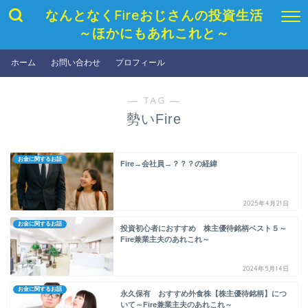
なんとなくFireおじさんの投資生活
～ほかにもあれこれと～
ホーム
お問い合わせ
プロフィール
― TAG ―
勢いFire
お金に関するお話
Fire→会社員→？？？の経緯
2025年4月21日
お金に関するお話
投資初心者におすすめ 株主優待銘柄ベスト５～
Fire兼業主夫のあれこれ～
2024年5月14日
お金に関するお話
永久保有 おすすめ外食株【株主優待銘柄】につ
いて～Fire兼業主夫のあれこれ～