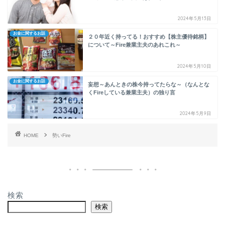
2024年5月13日
お金に関するお話
２０年近く持ってる！おすすめ【株主優待銘柄】
について～Fire兼業主夫のあれこれ～
2024年5月10日
お金に関するお話
妄想～あんときの株今持ってたらな～（なんとな
くFireしている兼業主夫）の独り言
2024年5月9日
HOME
勢いFire
検索
検索