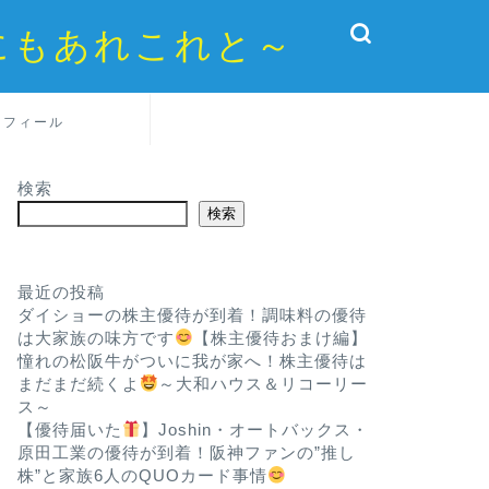
にもあれこれと～
ロフィール
検索
検索
最近の投稿
ダイショーの株主優待が到着！調味料の優待
は大家族の味方です
【株主優待おまけ編】
憧れの松阪牛がついに我が家へ！株主優待は
まだまだ続くよ
～大和ハウス＆リコーリー
ス～
【優待届いた
】Joshin・オートバックス・
原田工業の優待が到着！阪神ファンの”推し
株”と家族6人のQUOカード事情