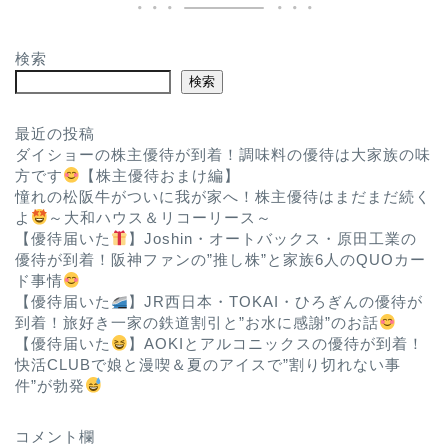
検索
検索
最近の投稿
ダイショーの株主優待が到着！調味料の優待は大家族の味
方です
【株主優待おまけ編】
憧れの松阪牛がついに我が家へ！株主優待はまだまだ続く
よ
～大和ハウス＆リコーリース～
【優待届いた
】Joshin・オートバックス・原田工業の
優待が到着！阪神ファンの”推し株”と家族6人のQUOカー
ド事情
ホーム
【優待届いた
】JR西日本・TOKAI・ひろぎんの優待が
到着！旅好き一家の鉄道割引と”お水に感謝”のお話
【優待届いた
】AOKIとアルコニックスの優待が到着！
お問い合わせ
快活CLUBで娘と漫喫＆夏のアイスで”割り切れない事
件”が勃発
プロフィール
コメント欄